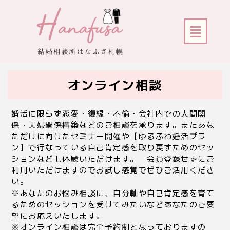
内
容
メ
を
ニ
ス
ュ
キ
ー
ッ
プ
オンライン相談
婚活に限らず恋愛・復縁・不倫・会社内での人間関
係・夫婦関係構築などのご相談を承ります。またあな
ただけに向けたセミナー開催や【ゆるふわ婚活プラ
ン】で行なっている自己肯定感を取り戻すためのセッ
ションなども体験いただけます。 会員登録せずにご
利用いただけますのでお試し感覚でぜひご活用くださ
い。
※あなたのお悩み相談に、自分軸や自己肯定感を育て
るためのセッションを受けてみたいなどあなたのご要
望にお応えいたします。
※オンライン相談は完全予約制となっておりますの